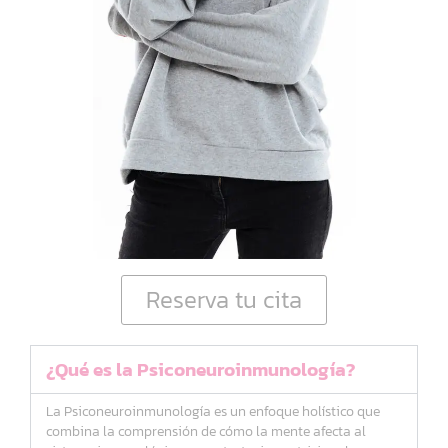
Reserva tu cita
¿Qué es la Psiconeuroinmunología?
La Psiconeuroinmunología es un enfoque holístico que
combina la comprensión de cómo la mente afecta al