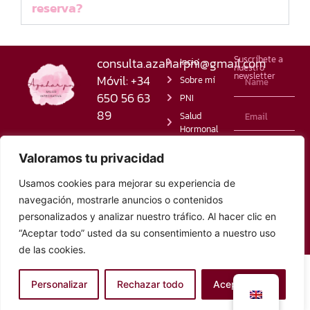
reserva?
Suscríbete a
consulta.azaharpni@gmail.com
Incio
nuestro
newsletter
Móvil:
+34
Sobre mí
650 56 63
PNI
89
Salud
Hormonal
He leído y
Fertilidad
Política de
Valoramos tu privacidad
Integrativa
acepto la
Privacidad
Blog
política de
Política de
Usamos cookies para mejorar su experiencia de
Cookies
FAQs
privacidad
navegación, mostrarle anuncios o contenidos
Declaración
personalizados y analizar nuestro tráfico. Al hacer clic en
Enviar
de
“Aceptar todo” usted da su consentimiento a nuestro uso
Accesibilidad
de las cookies.
Desarrollo y diseño web: Bubblesign - Boutique
Crerativa |
hola@bubblesign.es
|
www.bubblesign.es
Personalizar
Rechazar todo
Aceptar todo